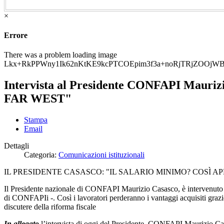
×
Errore
There was a problem loading image
Lkx+RkPPWny1Ik62nKtKE9kcPTCOEpim3f3a+noRjTRjZOOjWB
Intervista al Presidente CONFAPI Maur
FAR WEST"
Stampa
Email
Dettagli
Categoria:
Comunicazioni istituzionali
IL PRESIDENTE CASASCO: "IL SALARIO MINIMO? COSÌ A
Il Presidente nazionale di CONFAPI Maurizio Casasco, è intervenuto sul 
di CONFAPIi -. Così i lavoratori perderanno i vantaggi acquisiti graz
discutere della riforma fiscale
In allegato
l’intervista di oggi del Presidente CONFAPI Maurizio Casa