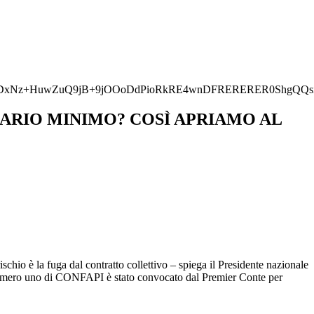
z+HuwZuQ9jB+9jOOoDdPioRkRE4wnDFRERERER0ShgQQsiIiIiI
"IL SALARIO MINIMO? COSÌ APRIAMO AL
chio è la fuga dal contratto collettivo – spiega il Presidente nazionale
il numero uno di CONFAPI è stato convocato dal Premier Conte per