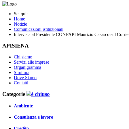
Sei qui:
Home
Notizie
Comunicazioni istituzionali
Intervista al Presidente CONFAPI Maurizio Casasco sul 
APISIENA
Chi siamo
Servizi alle imprese
Organigramma
Struttura
Dove Siamo
Contatti
Categorie
Ambiente
Consulenza e lavoro
Credito