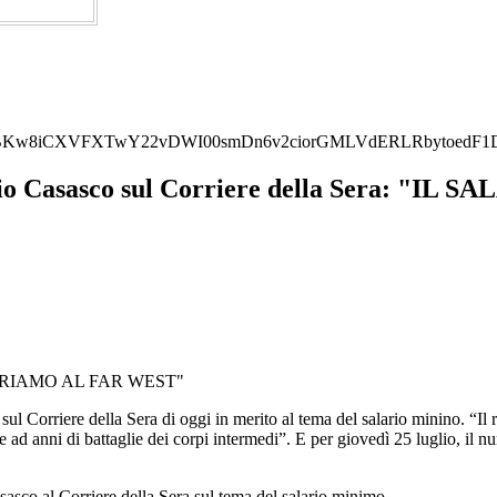
Kw8iCXVFXTwY22vDWI00smDn6v2ciorGMLVdERLRbytoedF1DxN
izio Casasco sul Corriere della Sera: 
PRIAMO AL FAR WEST"
Corriere della Sera di oggi in merito al tema del salario minino. “Il ris
ie ad anni di battaglie dei corpi intermedi”. E per giovedì 25 luglio, 
sco al Corriere della Sera sul tema del salario minimo.