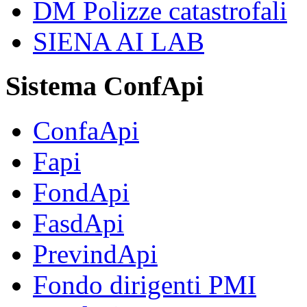
DM Polizze catastrofali
SIENA AI LAB
Sistema ConfApi
ConfaApi
Fapi
FondApi
FasdApi
PrevindApi
Fondo dirigenti PMI