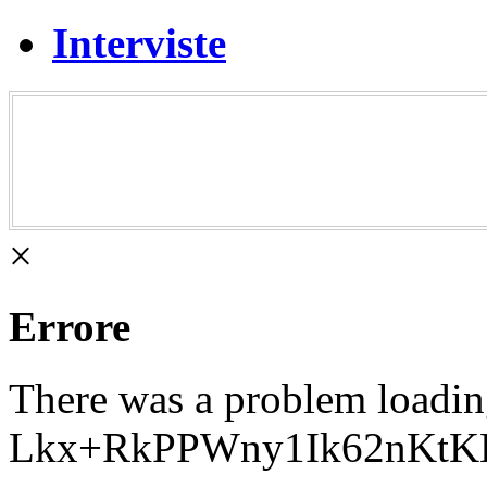
Interviste
×
Errore
There was a problem loadi
Lkx+RkPPWny1Ik62nKtK