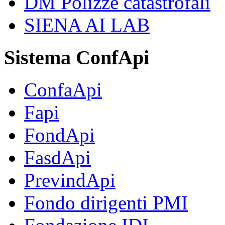
DM Polizze catastrofali
SIENA AI LAB
Sistema ConfApi
ConfaApi
Fapi
FondApi
FasdApi
PrevindApi
Fondo dirigenti PMI