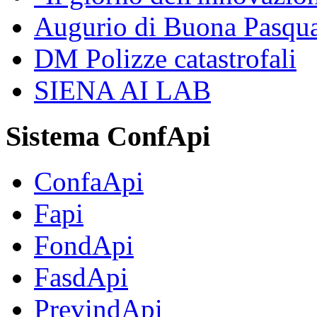
Augurio di Buona Pasq
DM Polizze catastrofali
SIENA AI LAB
Sistema ConfApi
ConfaApi
Fapi
FondApi
FasdApi
PrevindApi