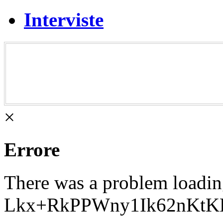
Interviste
×
Errore
There was a problem loadi
Lkx+RkPPWny1Ik62nKtK