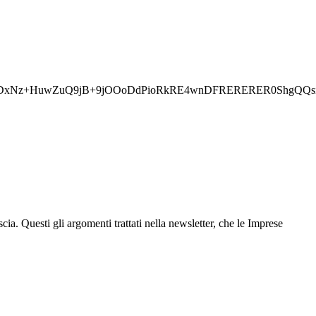
z+HuwZuQ9jB+9jOOoDdPioRkRE4wnDFRERERER0ShgQQsiIiIiI
 Questi gli argomenti trattati nella newsletter, che le Imprese