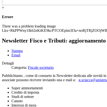
×
Errore
There was a problem loading image
Lkx+RkPPWny1Ik62nKtKE9kcPTCOEpim3f3a+noRjTRjZOOjWB
Newsletter Fisco e Tributi: aggiornamento
Stampa
Email
Dettagli
Categoria:
Fiscale societario
Pubblichiamo , come di consueto la Newsletter dedicata alle novità in
associate possono ricevere inviando una e mail a:
g.sciacca@apisiena
Super ammortamenti
Credito di imposta
Studi di settore
Catasto
Interessi di mora