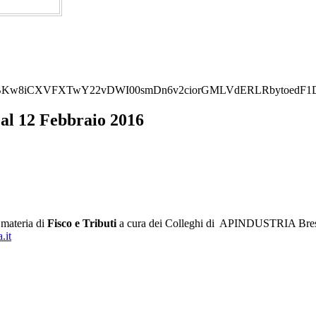
Kw8iCXVFXTwY22vDWI00smDn6v2ciorGMLVdERLRbytoedF1DxN
 al 12 Febbraio 2016
 materia di
Fisco e Tributi
a cura dei Colleghi di APINDUSTRIA Brescia.
.it