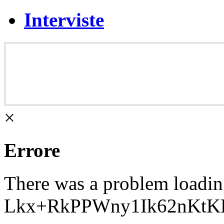
Interviste
×
Errore
There was a problem loadi
Lkx+RkPPWny1Ik62nKtK